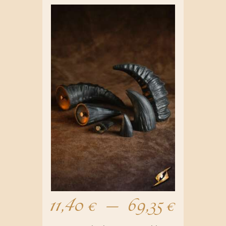
11,40
€
–
69,35
€
Plage