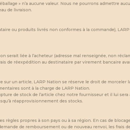
éballage » n’a aucune valeur. Nous ne pourrons admettre aucun
au de livraison.
inataire ou produits livrés non conformes à la commande), LAR
ison serait liée à l’acheteur (adresse mal renseignée, non réclam
frais de réexpédition au destinataire par virement bancaire ava
e sur un article, LARP Nation se réserve le droit de morceler
lémentaires sont à la charge de LARP Nation.
rupture de stock de l’article chez notre fournisseur et il lui se
usqu’à réapprovisionnement des stocks.
règles propres à son pays ou à sa région. En cas de blocage 
emande de remboursement ou de nouveau renvoi, les frais de p