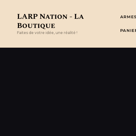
LARP Nation - La
ARME
Boutique
PANIE
Faites de votre idée, une réalité !