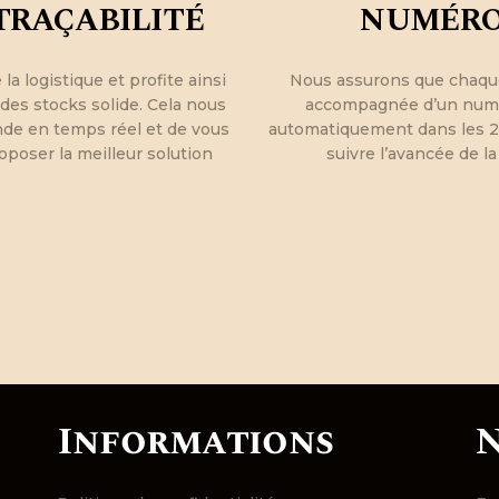
TRAÇABILITÉ
NUMÉRO 
a logistique et profite ainsi
Nous assurons que chaq
 des stocks solide. Cela nous
accompagnée d’un numér
de en temps réel et de vous
automatiquement dans les 2
oposer la meilleur solution
suivre l’avancée de la
Informations
N