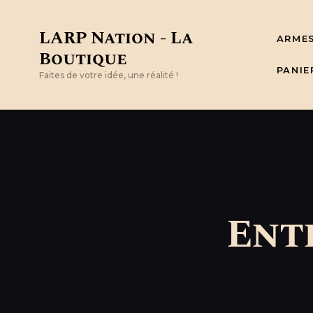
LARP Nation - La
ARME
Boutique
PANIE
Faites de votre idée, une réalité !
Ent