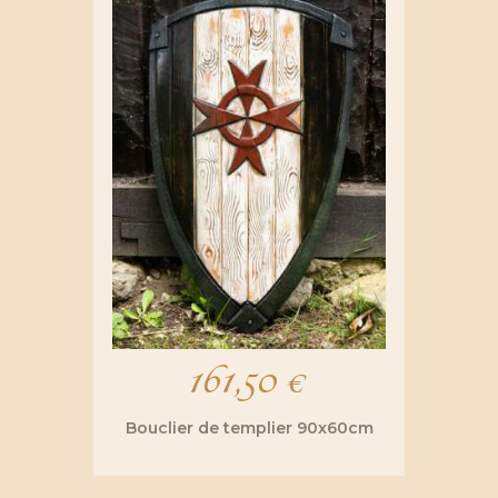
161,50
€
Bouclier de templier 90x60cm
Ce
produit