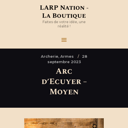
LARP Nation -
La Boutique
Faites de votre idée, une
réalité !
Archerie,
Armes
28
septembre 2023
Arc
d’Ecuyer –
Moyen