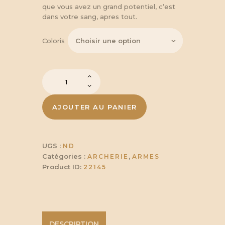
que vous avez un grand potentiel, c’est
dans votre sang, apres tout.
Coloris
quantité
de
Arc
d'Ecuyer
AJOUTER AU PANIER
-
Moyen
UGS :
ND
Catégories :
,
ARCHERIE
ARMES
Product ID:
22145
DESCRIPTION