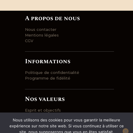
a
plusieurs
variations.
A propos de nous
Les
options
Nous contacter
peuvent
Mentions légales
être
CGV
choisies
sur
la
Informations
page
du
Politique de confidentialité
produit
Programme de fidélité
Nos valeurs
Esprit et objectifs
Engagement
Nous utilisons des cookies pour vous garantir la meilleure
Prix et qualité
expérience sur notre site web. Si vous continuez à utiliser ce
Entrepôt et logistique
site, nous supposerons que vous en êtes satisfait.