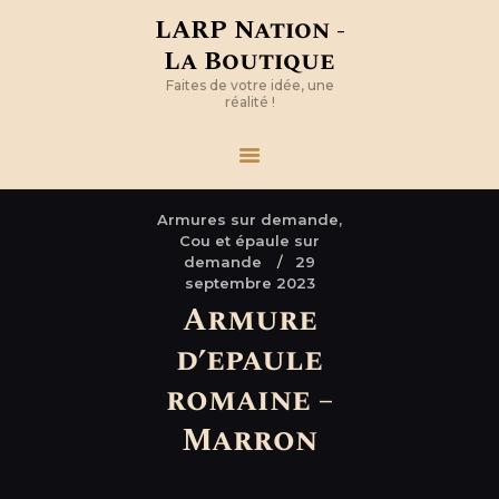
LARP Nation -
La Boutique
Faites de votre idée, une
réalité !
Armures sur demande,
Cou et épaule sur
demande
29
septembre 2023
Armure
d’epaule
romaine –
Marron