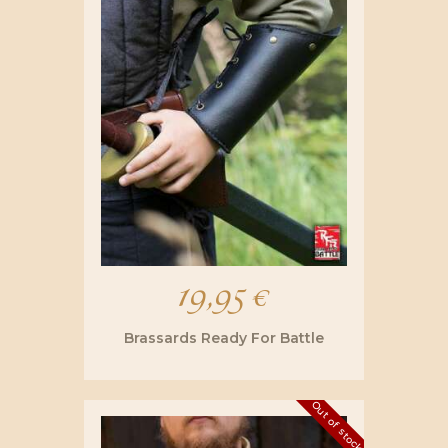
19,95
€
Brassards Ready For Battle
Ce
produit
Out of stock
a
plusieurs