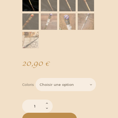
20,90
€
Coloris
quantité
de
Baguette