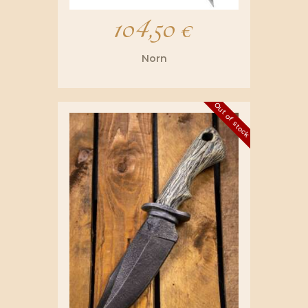
104,50
€
Norn
Out of stock