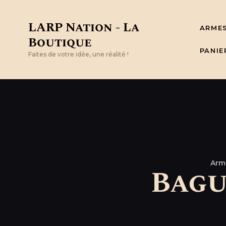
LARP Nation - La
ARME
Boutique
PANIE
Faites de votre idée, une réalité !
Arm
Bagu