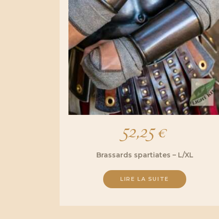
52,25
€
Brassards spartiates – L/XL
LIRE LA SUITE