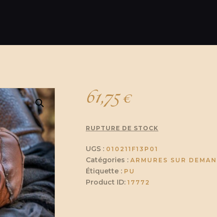
61,75
€
RUPTURE DE STOCK
UGS :
010211F13P01
Catégories :
ARMURES SUR DEMA
Étiquette :
PU
Product ID:
17772