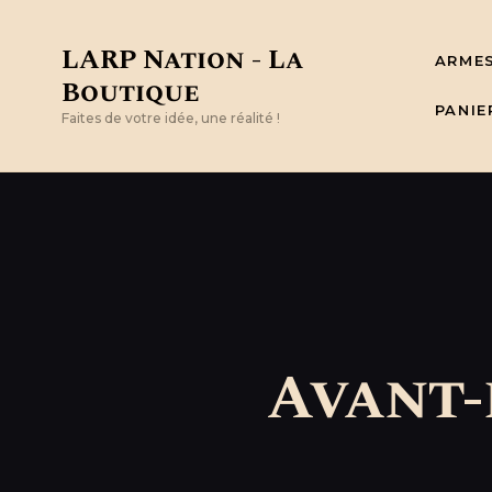
LARP Nation - La
ARME
Boutique
PANIE
Faites de votre idée, une réalité !
Avant-