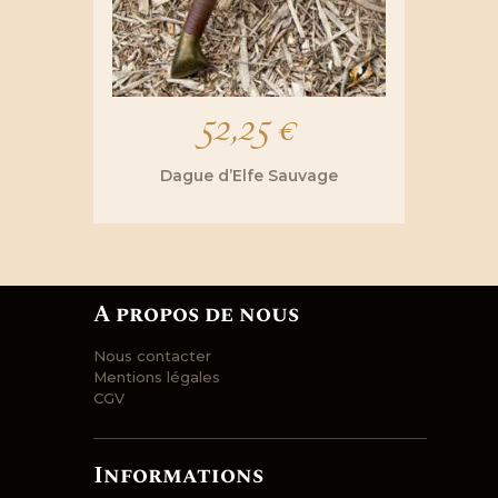
52,25
€
Dague d’Elfe Sauvage
A propos de nous
Nous contacter
Mentions légales
CGV
Informations