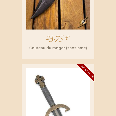
23,75
€
Couteau du ranger (sans ame)
Ce
produit
Out of stock
a
plusieurs
variations.
Les
options
peuvent
être
choisies
sur
la