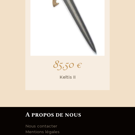
page
du
produit
85,50
€
Keltis II
A propos de nous
Nous contacter
Mentions légales