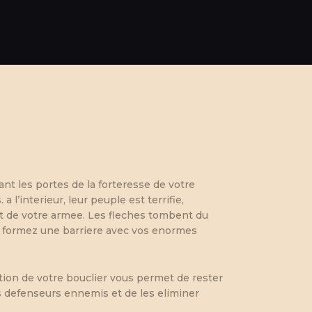
nt les portes de la forteresse de votre
 l’interieur, leur peuple est terrifie,
it de votre armee. Les fleches tombent du
ts formez une barriere avec vos enormes
tion de votre bouclier vous permet de rester
es defenseurs ennemis et de les eliminer