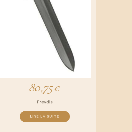
80,75
€
Freydis
LIRE LA SUITE