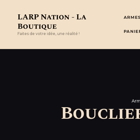
LARP Nation - La
ARME
Boutique
PANIE
Faites de votre idée, une réalité !
Arm
Bouclier