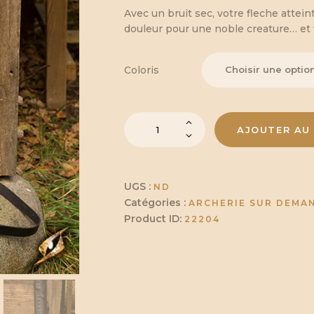
Avec un bruit sec, votre fleche atteint
douleur pour une noble creature… et 
Coloris
quantité
AJOUTER AU 
de
Carquois
de
chasse
UGS :
ND
-
Catégories :
ARCHERIE SUR DEMA
Petit
Product ID:
22204