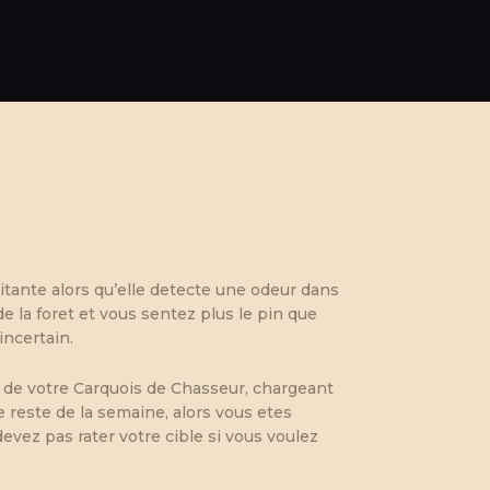
itante alors qu’elle detecte une odeur dans
de la foret et vous sentez plus le pin que
incertain.
e de votre Carquois de Chasseur, chargeant
le reste de la semaine, alors vous etes
evez pas rater votre cible si vous voulez