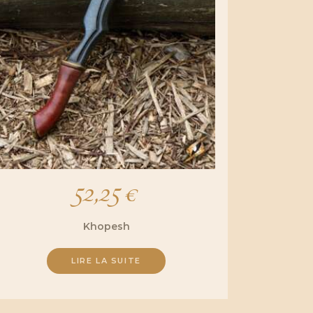
52,25
€
Khopesh
LIRE LA SUITE