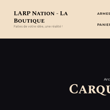
LARP Nation - La
ARME
Boutique
PANIE
Faites de votre idée, une réalité !
Arc
Carqu