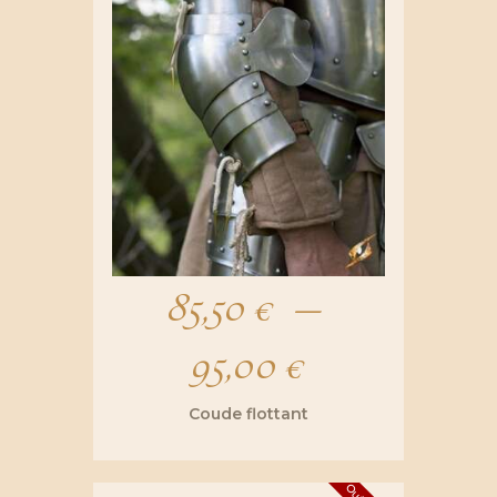
85,50
€
–
95,00
€
Plage
de
Coude flottant
Ce
prix :
produit
a