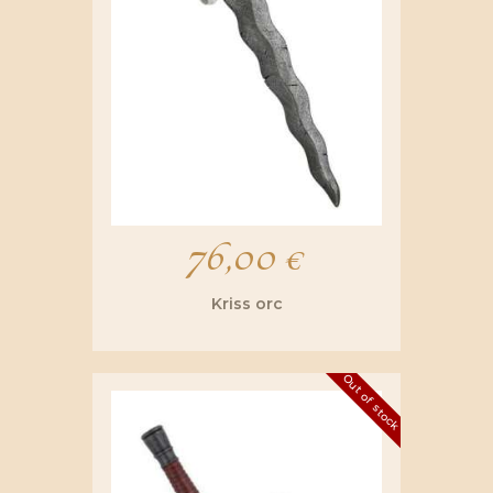
76,00
€
Kriss orc
Out of stock