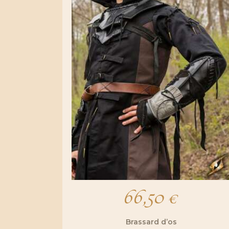
66,50
€
Brassard d’os