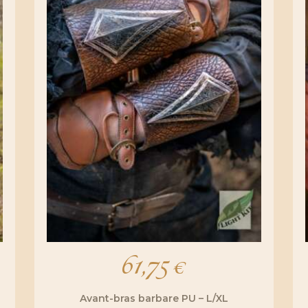
61,75
€
Avant-bras barbare PU – L/XL