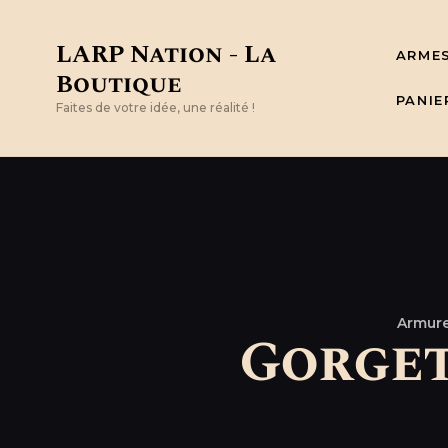
LARP Nation - La
ARME
Boutique
PANIE
Faites de votre idée, une réalité !
Armur
Gorget