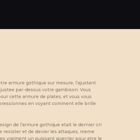
tre armure gothique sur mesure, l’ajustant
 ajustee par-dessus votre gambison. Vous
ur cette armure de plates, et vous vous
pressionnes en voyant comment elle brille
sign de l’armure gothique etait le dernier cri
e resister et de devier les attaques, meme
es vraiment un puissant guerrier pour etre le