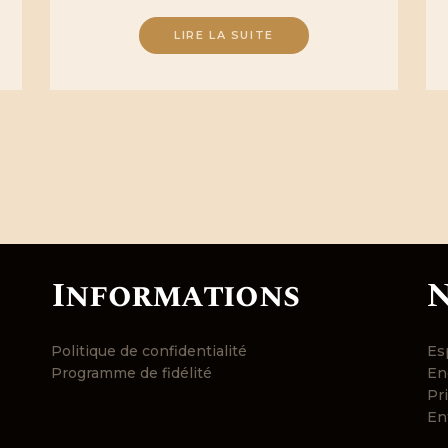
LIRE LA SUITE
Informations
N
Politique de confidentialité
Esp
Programme de fidélité
En
Pri
En