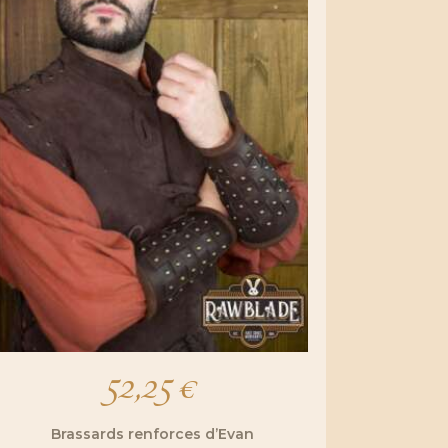
52,25
€
Brassards renforces d’Evan