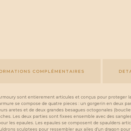
FORMATIONS COMPLÉMENTAIRES
DET
Armoury sont entierement articules et conçus pour proteger la 
L’armure se compose de quatre pieces : un gorgerin en deux par
eurs aretes et de deux grandes besagues octogonales (bouclie
eches. Les deux parties sont fixees ensemble avec des sangles 
ur les epaules. Les epaules se composent de spaulders articule
auldrons sculptees pour ressembler aux ailes d’un dragon pou