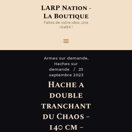
LARP Nation -
La Boutique
Faites de votre idée, une
réalité !
Armes sur demande,
Haches sur
demande
25
septembre 2023
Hache a
double
tranchant
du Chaos –
140 cm –