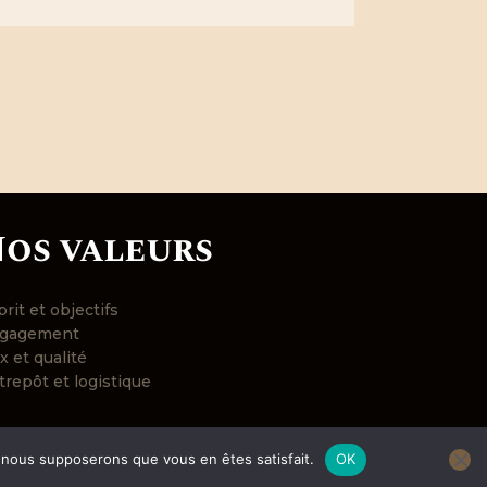
os valeurs
rit et objectifs
gagement
x et qualité
trepôt et logistique
e, nous supposerons que vous en êtes satisfait.
OK