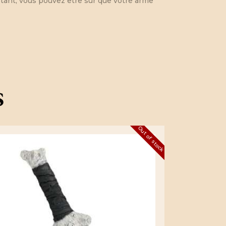
stant, vous pouvez etre sur que votre arme
s
Out of stock