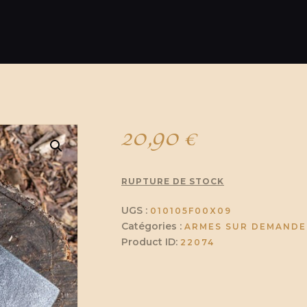
20,90
€
RUPTURE DE STOCK
UGS :
010105F00X09
Catégories :
ARMES SUR DEMANDE
Product ID:
22074