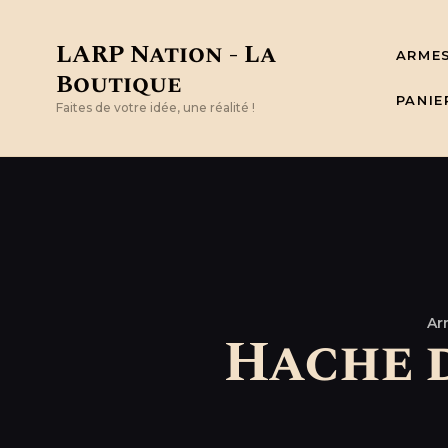
LARP Nation - La
ARME
Boutique
PANIE
Faites de votre idée, une réalité !
Ar
Hache 