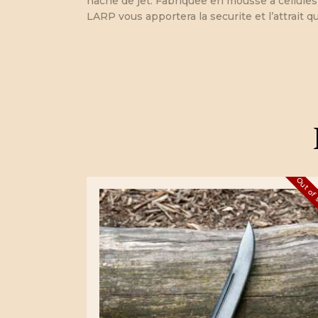
hache de jet. Fabriquee en mousse a cellules
LARP vous apportera la securite et l’attrait q
Out of