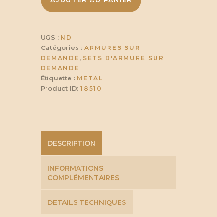
AJOUTER AU PANIER
Illumine
à
UGS :
ND
907,25 €
Catégories :
ARMURES SUR
,
DEMANDE
SETS D'ARMURE SUR
DEMANDE
Étiquette :
METAL
Product ID:
18510
DESCRIPTION
INFORMATIONS
COMPLÉMENTAIRES
DETAILS TECHNIQUES