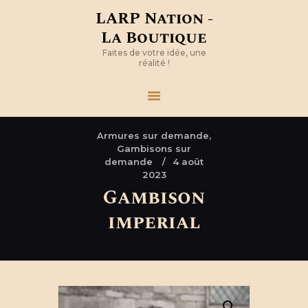
LARP Nation -
La Boutique
Faites de votre idée, une
réalité !
Armures sur demande,
Gambisons sur
demande
4 août
2023
Gambison
imperial