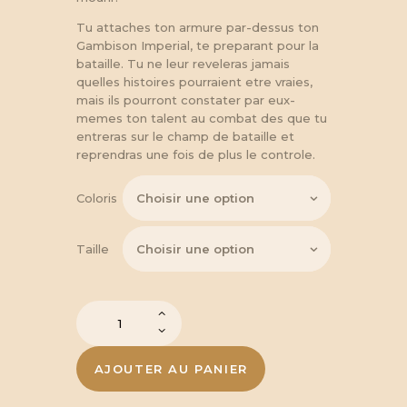
à
Tu attaches ton armure par-dessus ton
Gambison Imperial, te preparant pour la
208,05 €
bataille. Tu ne leur reveleras jamais
quelles histoires pourraient etre vraies,
mais ils pourront constater par eux-
memes ton talent au combat des que tu
entreras sur le champ de bataille et
reprendras une fois de plus le controle.
Coloris
Taille
quantité
de
Gambison
imperial
AJOUTER AU PANIER