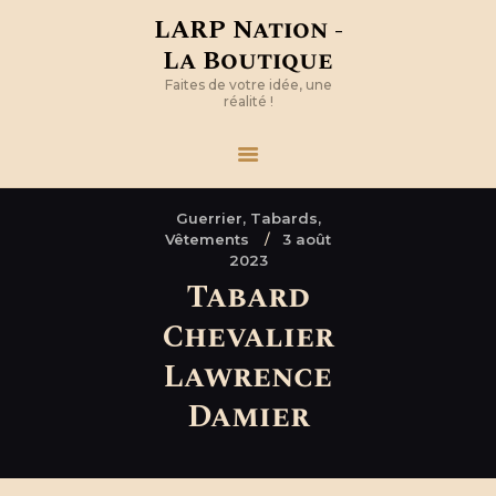
LARP Nation -
La Boutique
Faites de votre idée, une
réalité !
Guerrier,
Tabards,
Vêtements
3 août
2023
Tabard
Chevalier
Lawrence
Damier