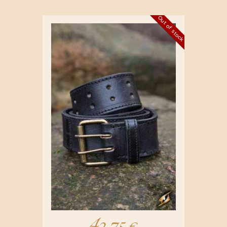
Out of stock
42,75
€