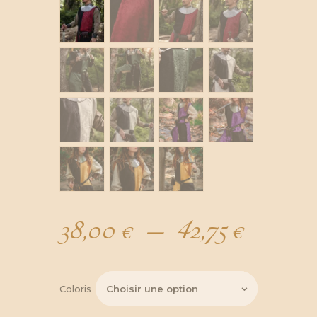
38,00
€
–
42,75
€
Plage
de
Coloris