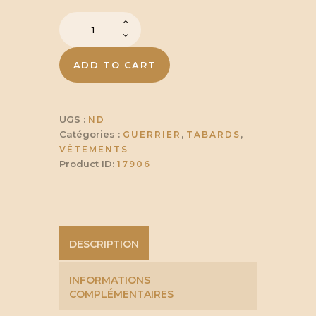
prix :
quantité
de
38,00 
Tabard
Chevalier
ADD TO CART
Lawrence
à
Damier
UGS :
ND
42,75 €
Catégories :
,
,
GUERRIER
TABARDS
VÊTEMENTS
Product ID:
17906
DESCRIPTION
INFORMATIONS
COMPLÉMENTAIRES