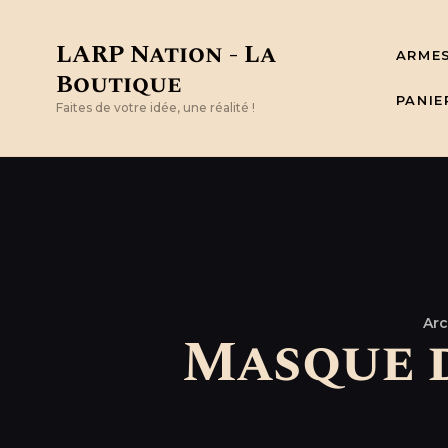
LARP Nation - La
ARME
Boutique
PANIE
Faites de votre idée, une réalité !
Arc
Masque d