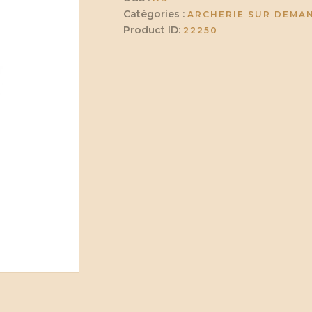
de
Catégories :
ARCHERIE SUR DEMA
bataille
Product ID:
22250
a
l'arc