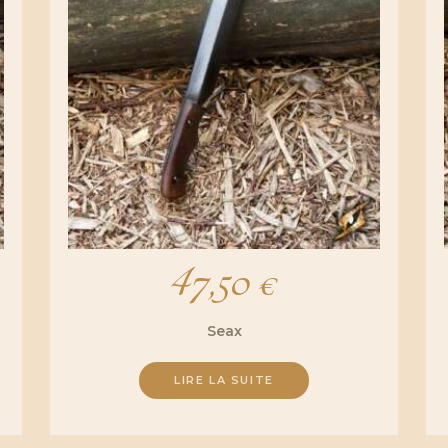
47,50
€
Seax
LIRE LA SUITE