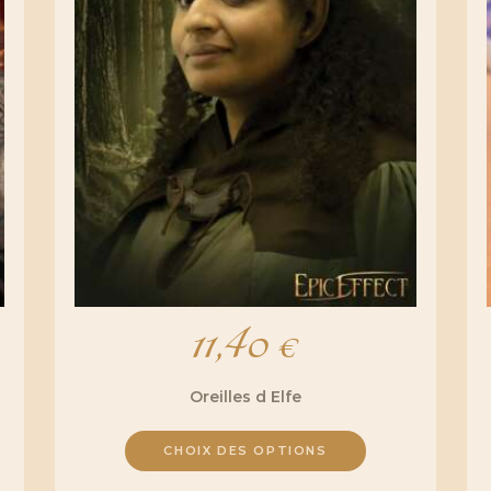
11,40
€
Oreilles d Elfe
CHOIX DES OPTIONS
Ce