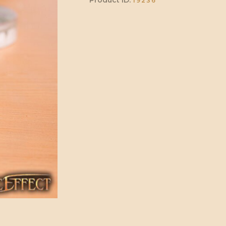
Product ID:
19236