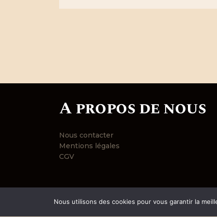
produit
a
plusieurs
variations.
Les
options
peuvent
être
choisies
A propos de nous
sur
la
page
Nous contacter
du
Mentions légales
produit
CGV
Nous utilisons des cookies pour vous garantir la meill