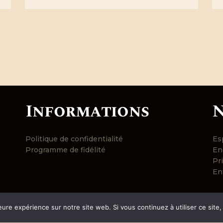
produit
a
plusieurs
variations.
Les
options
peuvent
être
choisies
Informations
N
sur
la
page
Politique de confidentialité
Esp
du
Programme de fidélité
En
produit
Pri
En
eure expérience sur notre site web. Si vous continuez à utiliser ce sit