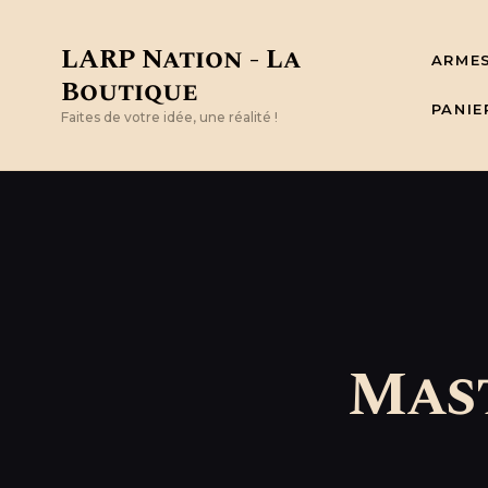
LARP Nation - La
ARME
Boutique
PANIE
Faites de votre idée, une réalité !
Mast