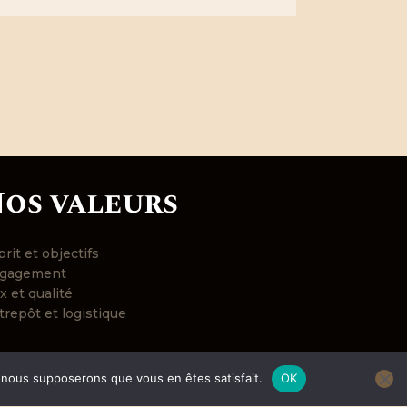
os valeurs
rit et objectifs
gagement
x et qualité
trepôt et logistique
e, nous supposerons que vous en êtes satisfait.
OK