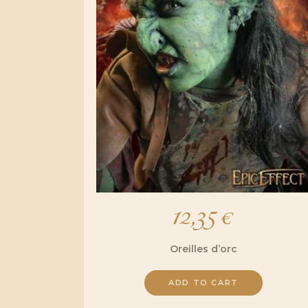
12,35
€
Oreilles d’orc
ADD TO CART
Ce