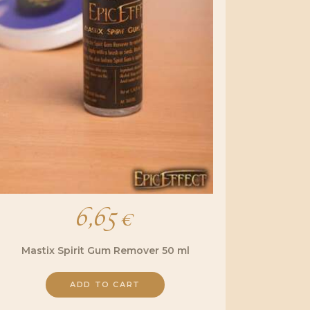
6,65
€
Mastix Spirit Gum Remover 50 ml
ADD TO CART