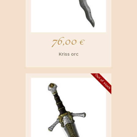
76,00
€
Kriss orc
Out of stock