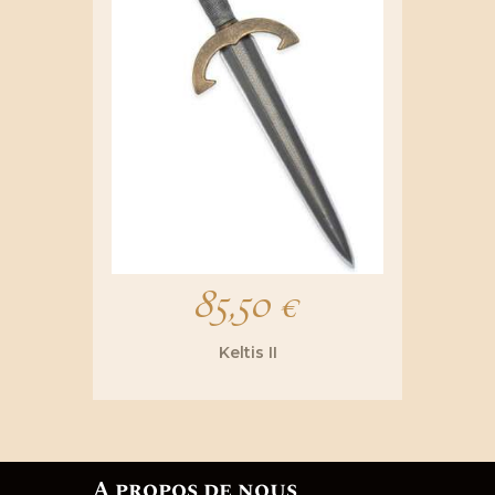
85,50
€
Keltis II
A propos de nous