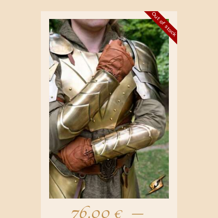
Out of stock
76,00
€
–