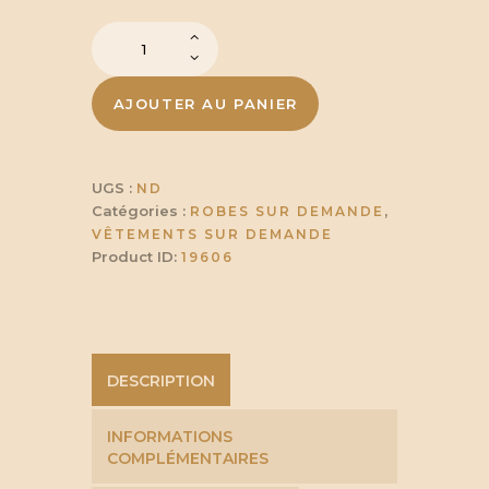
64,60
quantité
de
à
Robe
rebelle
AJOUTER AU PANIER
70,30
UGS :
ND
Catégories :
,
ROBES SUR DEMANDE
VÊTEMENTS SUR DEMANDE
Product ID:
19606
DESCRIPTION
INFORMATIONS
COMPLÉMENTAIRES