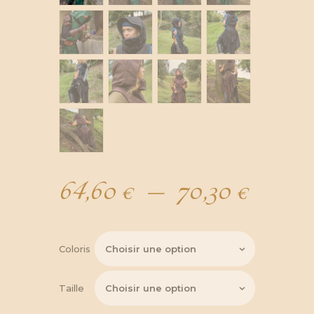
64,60
€
–
70,30
€
Plag
de
Coloris
prix :
Taille