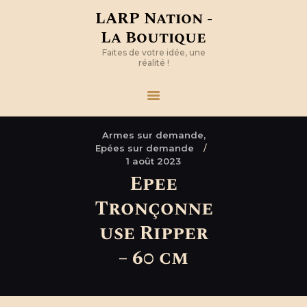
LARP Nation -
La Boutique
Faites de votre idée, une
réalité !
Armes sur demande,
Epées sur demande
1 août 2023
Epee
Tronçonne
use Ripper
– 60 cm