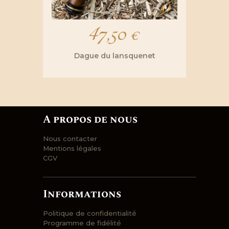
47,50
€
Dague du lansquenet
A propos de nous
Nous contacter
Mentions légales
CGV
Informations
Politique de confidentialité
Programme de fidélité