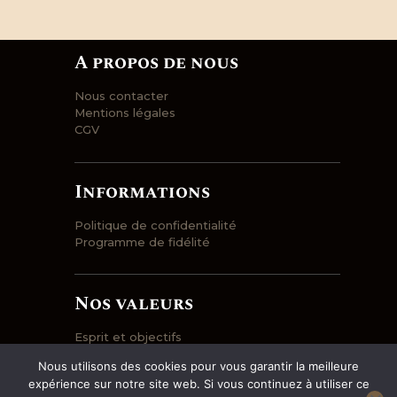
A propos de nous
Nous contacter
Mentions légales
CGV
Informations
Politique de confidentialité
Programme de fidélité
Nos valeurs
Esprit et objectifs
Engagement
Nous utilisons des cookies pour vous garantir la meilleure
Prix et qualité
expérience sur notre site web. Si vous continuez à utiliser ce
Entrepôt et logistique