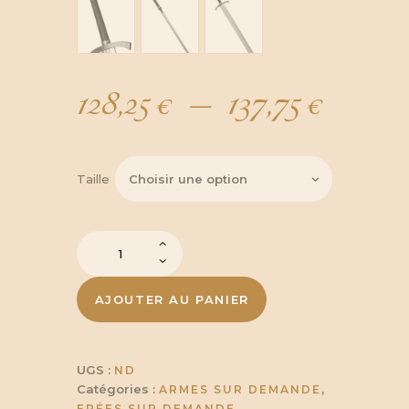
128,25
€
–
137,75
€
Plag
de
Taille
prix :
quantité
de
128,25
Robbert
Stark
AJOUTER AU PANIER
à
UGS :
ND
137,75
Catégories :
,
ARMES SUR DEMANDE
EPÉES SUR DEMANDE