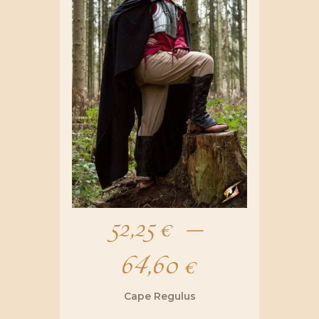
52,25
€
–
64,60
€
Plage
de
Cape Regulus