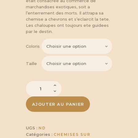
à
etait consacree au commerce de
marchandises exotiques, soit a
l’enterrement des morts. Il attrapa sa
45,60 
chemise a chevrons et s’eclaircit la tete.
Les chaloupes ont toujours ete guidees
par le destin.
Coloris
Taille
quantité
de
Chemise
Arvid
AJOUTER AU PANIER
UGS :
ND
Catégories :
CHEMISES SUR