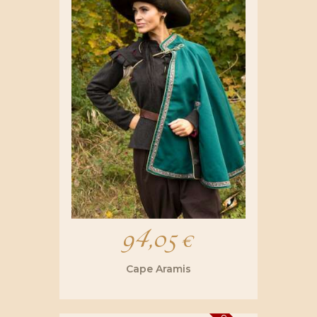
94,05
€
Cape Aramis
Ce
produit