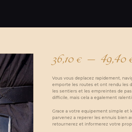
36,10
€
–
49,40
Vous vous deplacez rapidement, navigu
emporte les routes et ont rendu les d
les sentiers et les empreintes de pas.
difficile, mais cela a egalement rale
Grace a votre equipement simple et le
parvenez a reperer les ennuis bien av
retournerez et informerez votre prop