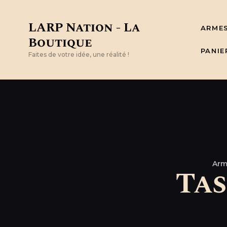
LARP Nation - La
ARME
Boutique
PANIE
Faites de votre idée, une réalité !
Arm
Tas