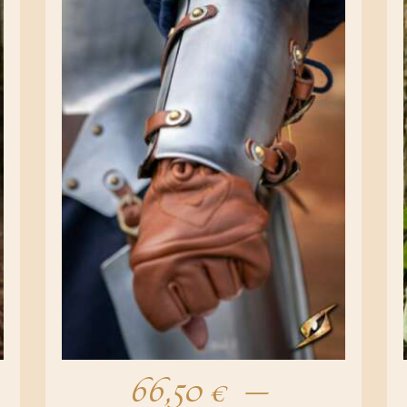
66,50
€
–