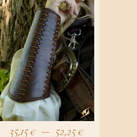
35,15
€
–
52,25
€
Plage