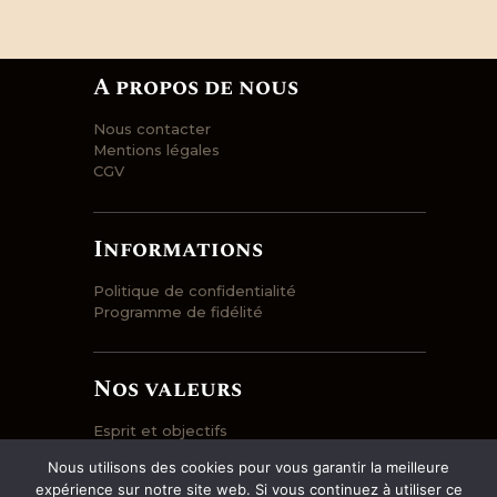
prix :
produit
a
plusieurs
146,30 €
variations.
A propos de nous
Les
à
options
Nous contacter
peuvent
Mentions légales
être
152,95 €
CGV
choisies
sur
la
Informations
page
du
Politique de confidentialité
produit
Programme de fidélité
Nos valeurs
Esprit et objectifs
Engagement
Nous utilisons des cookies pour vous garantir la meilleure
Prix et qualité
expérience sur notre site web. Si vous continuez à utiliser ce
Entrepôt et logistique