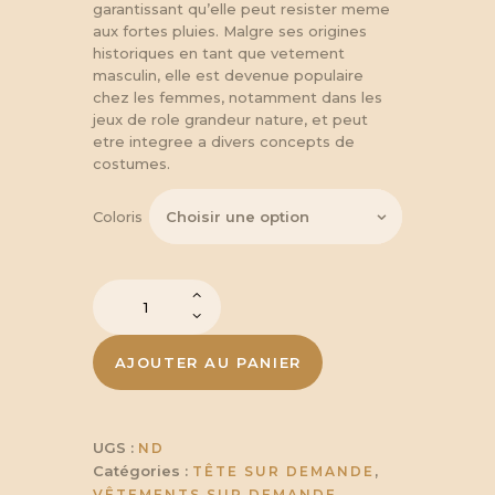
garantissant qu’elle peut resister meme
aux fortes pluies. Malgre ses origines
historiques en tant que vetement
masculin, elle est devenue populaire
chez les femmes, notamment dans les
jeux de role grandeur nature, et peut
etre integree a divers concepts de
costumes.
Coloris
quantité
de
Capuche
en
AJOUTER AU PANIER
laine
Cucullus
UGS :
ND
Catégories :
,
TÊTE SUR DEMANDE
VÊTEMENTS SUR DEMANDE