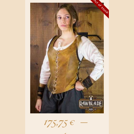
Out of stock
175,75
€
–