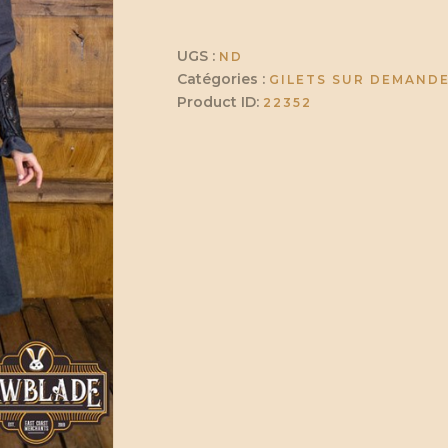
Pourpoint
en
Cuir
UGS :
ND
pour
Catégories :
GILETS SUR DEMAND
Femme
Product ID:
22352
Corbeau".