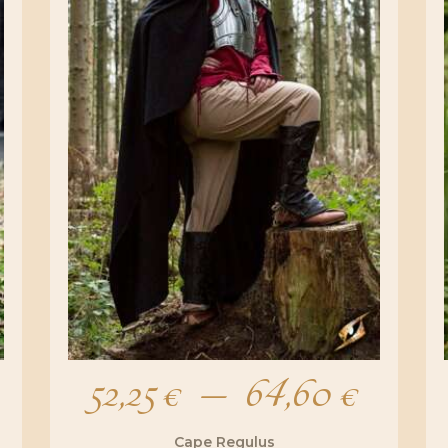
52,25
€
–
64,60
€
Plag
Cape Regulus