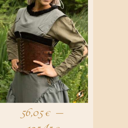
e
56,05
€
–