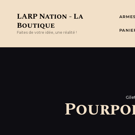
LARP Nation - La
ARME
Boutique
PANIE
Faites de votre idée, une réalité !
Gil
Pourpoi