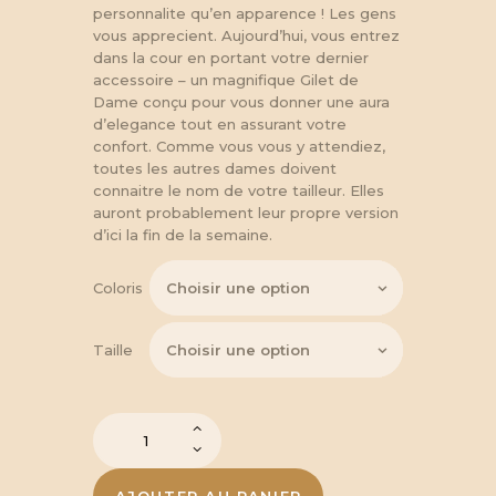
38,00 
personnalite qu’en apparence ! Les gens
vous apprecient. Aujourd’hui, vous entrez
dans la cour en portant votre dernier
à
accessoire – un magnifique Gilet de
Dame conçu pour vous donner une aura
d’elegance tout en assurant votre
42,75 €
confort. Comme vous vous y attendiez,
toutes les autres dames doivent
connaitre le nom de votre tailleur. Elles
auront probablement leur propre version
d’ici la fin de la semaine.
Coloris
Taille
quantité
de
Gilet
pour