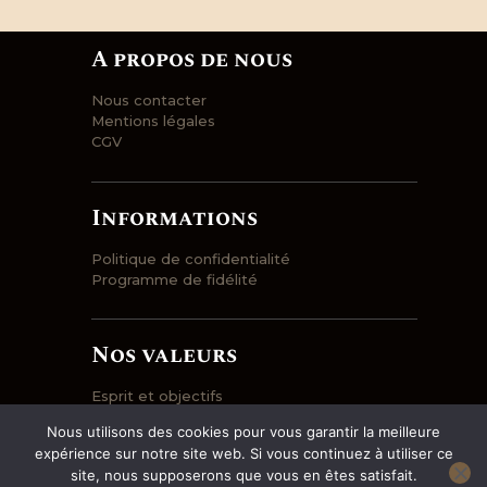
A propos de nous
Nous contacter
Mentions légales
CGV
Informations
Politique de confidentialité
Programme de fidélité
Nos valeurs
Esprit et objectifs
Engagement
Nous utilisons des cookies pour vous garantir la meilleure
Prix et qualité
expérience sur notre site web. Si vous continuez à utiliser ce
Entrepôt et logistique
site, nous supposerons que vous en êtes satisfait.