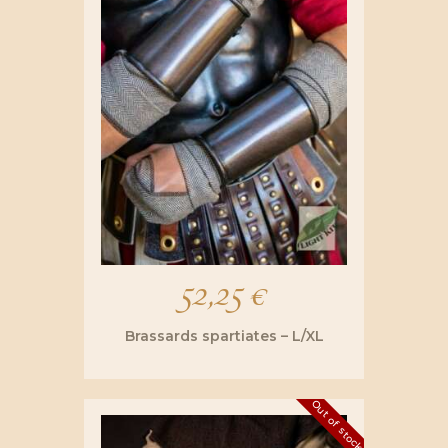
être
95,00 €
choisies
sur
la
page
du
produit
52,25
€
Brassards spartiates – L/XL
Out of stock