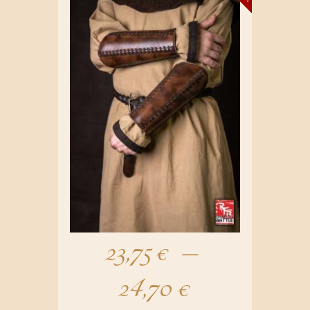
23,75
€
–
24,70
€
Plage