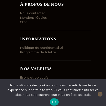
variations.
A propos de nous
Les
options
Nous contacter
peuvent
Mentions légales
être
CGV
choisies
sur
la
Informations
page
du
Politique de confidentialité
produit
Programme de fidélité
Nos valeurs
Esprit et objectifs
Engagement
Nous utilisons des cookies pour vous garantir la meilleure
Prix et qualité
expérience sur notre site web. Si vous continuez à utiliser ce
Entrepôt et logistique
site, nous supposerons que vous en êtes satisfait.
OK