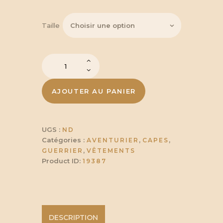
Taille
quantité
de
Cape
Justus
AJOUTER AU PANIER
UGS :
ND
Catégories :
,
,
AVENTURIER
CAPES
,
GUERRIER
VÊTEMENTS
Product ID:
19387
DESCRIPTION