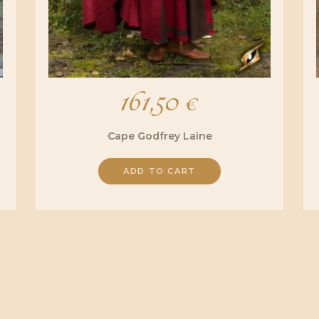
161,50
€
Cape Godfrey Laine
ADD TO CART
Ce
produit
a
plusieurs
variations.
Les
options
peuvent
être