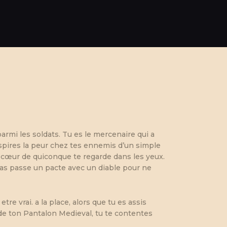
armi les soldats. Tu es le mercenaire qui a
nspires la peur chez tes ennemis d’un simple
e cœur de quiconque te regarde dans les yeux.
 as passe un pacte avec un diable pour ne
etre vrai. a la place, alors que tu es assis
 de ton Pantalon Medieval, tu te contentes