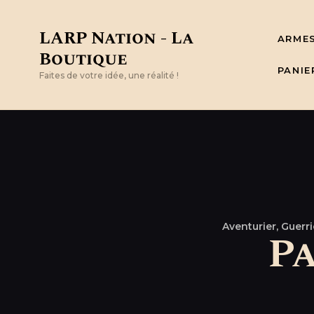
LARP Nation - La
ARME
Boutique
PANIE
Faites de votre idée, une réalité !
Aventurier,
Guerri
P