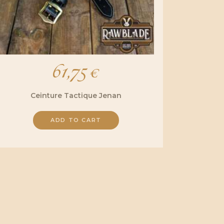
61,75
€
Ceinture Tactique Jenan
ADD TO CART
Ce
produit
a
plusieurs
variations.
Les
options
peuvent
être