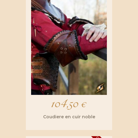
104,50
€
Coudiere en cuir noble
Ce
produit