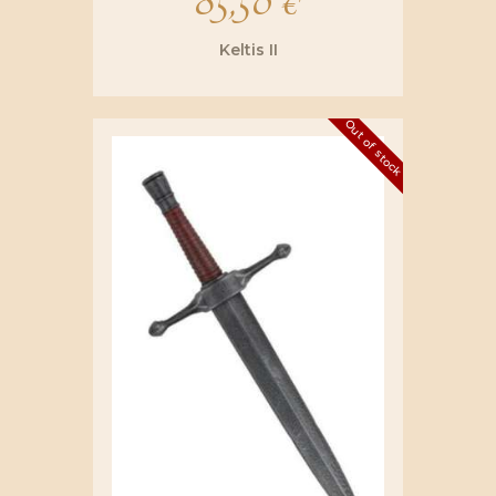
85,50
€
Keltis II
Out of stock