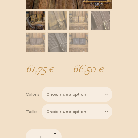
61,75
€
–
66,50
€
Plage
de
Coloris
prix :
Taille
61,75 €
quantité