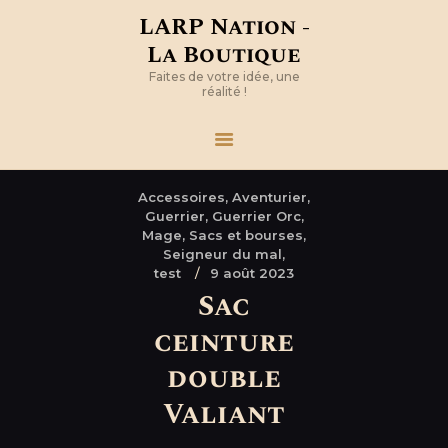
LARP Nation -
La Boutique
Faites de votre idée, une
réalité !
Accessoires,
Aventurier,
Guerrier,
Guerrier Orc,
Mage,
Sacs et bourses,
Seigneur du mal,
test
9 août 2023
Sac
ceinture
double
Valiant