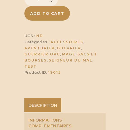
de
à
Sac
ceinture
ADD TO CART
double
Valiant
66,50 €
UGS :
ND
Catégories :
,
ACCESSOIRES
,
,
AVENTURIER
GUERRIER
,
,
GUERRIER ORC
MAGE
SACS ET
,
,
BOURSES
SEIGNEUR DU MAL
TEST
Product ID:
19015
DESCRIPTION
INFORMATIONS
COMPLÉMENTAIRES